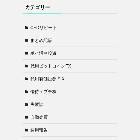
カテゴリー
CFDリピート
まとめ記事
ポイ活⇒投資
代用ビットコインFX
代用有価証券ＦＸ
優待＋プチ株
失敗談
自動売買
運用報告