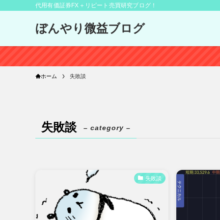
代用有価証券FX＋リピート売買研究ブログ！
ぼんやり微益ブログ
ホーム
失敗談
失敗談
– category –
失敗談