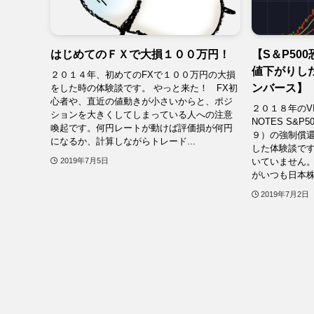
はじめてのＦＸで大損１００万円！
【S＆P50
値下がりした
２０１４年、初めてのFXで１００万円の大損
ンバース】
をした時の体験談です。 やっと来た！ FX初
心者や、直近の値動きが小さいからと、ポジ
２０１８年のV
ションを大きくしてしまっている人への注意
NOTES S&P
喚起です。何円レートが動けば評価損が何円
９）の強制償
になるか、計算しながらトレード...
した体験談です
いていません
2019年7月5日
がいつも日本株
2019年7月2日