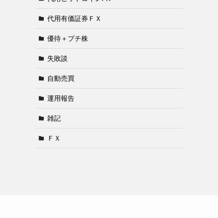
代用有価証券ＦＸ
優待＋プチ株
失敗談
自動売買
運用報告
雑記
ＦＸ