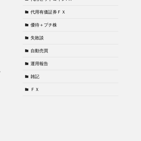
代用有価証券ＦＸ
優待＋プチ株
失敗談
自動売買
運用報告
る
雑記
ＦＸ