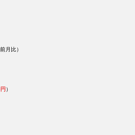
前月比）
0円
）