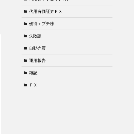
代用有価証券ＦＸ
優待＋プチ株
失敗談
自動売買
運用報告
雑記
ＦＸ